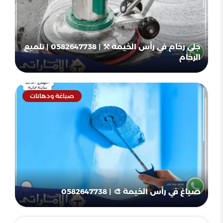
جلي رخام في رأس الخيمة ⚒ | 0582647738 | تلميع
الرخام
صباغة ودهانات
صباغ في رأس الخيمة 🎨 | 0582647738