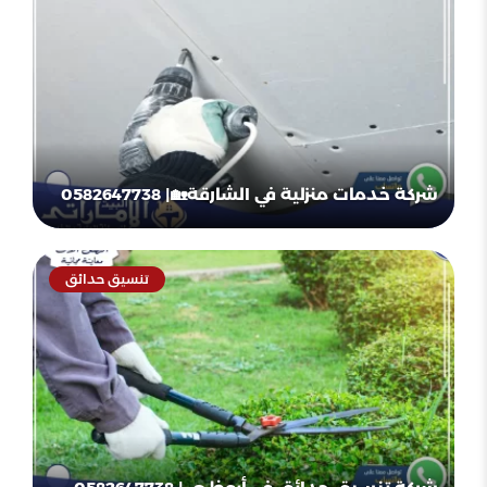
شركة خدمات منزلية في الشارقة🏡| 0582647738
تنسيق حدائق