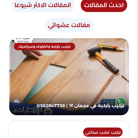
احدث المقالات
المقالات الاكثر شيوعا
مقالات عشوائي
تركيب باركيه وانترلوك وسيراميك
تركيب باركيه في عجمان ⚒ | 0582647738
تركيب عشب صناعي