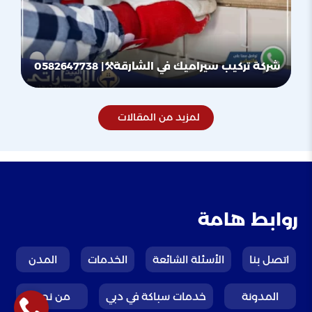
شركة تركيب سيراميك في الشارقة⚒️| 0582647738
لمزيد من المقالات
روابط هامة
اتصل بنا
الأسئلة الشائعة
الخدمات
المدن
المدونة
خدمات سباكة في دبي
من نحن