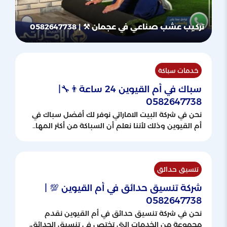
تركيب عشب صناعي في عجمان ⚒ | 0582647738
خدمات سباكة
سباك في أم القيوين 24 ساعة👨‍🔧|
0582647738
نحن في شركة البيت الاماراتي نوفر لك أفضل سباك في
أم القيوين وذلك لأننا نعلم أن السباكة من أكثر المها..
تنسيق حدائق
شركة تنسيق حدائق في أم القيوين 💯 |
0582647738
نحن في شركة تنسيق حدائق في أم القيوين نقدم
مجموعة من الخدمات التي تختص في تنسيق الحدائق،