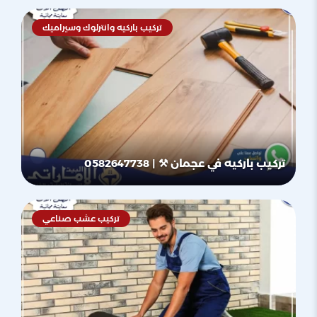
تركيب باركيه وانترلوك وسيراميك
تركيب باركيه في عجمان ⚒ | 0582647738
تركيب عشب صناعي