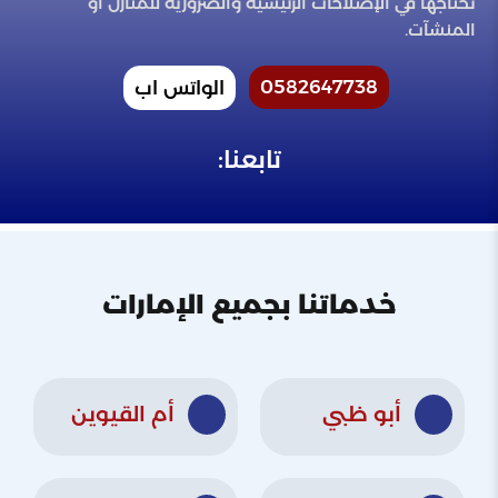
تحتاجها في الإصلاحات الرئيسية والضرورية للمنازل أو
المنشآت.
0582647738
الواتس اب
تابعنا:
خدماتنا بجميع الإمارات
أبو ظبي
أم القيوين