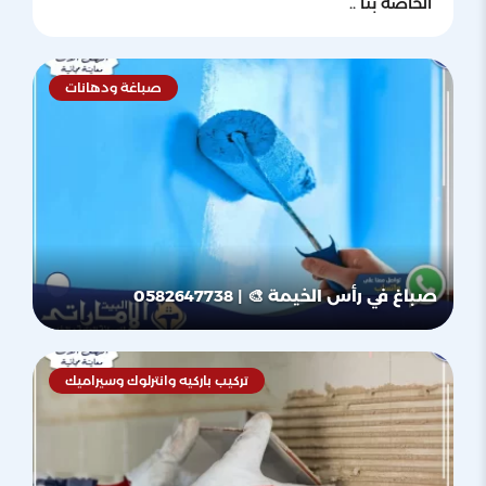
الخاصة بنا ..
صباغة ودهانات
صباغ في رأس الخيمة 🎨 | 0582647738
تركيب باركيه وانترلوك وسيراميك