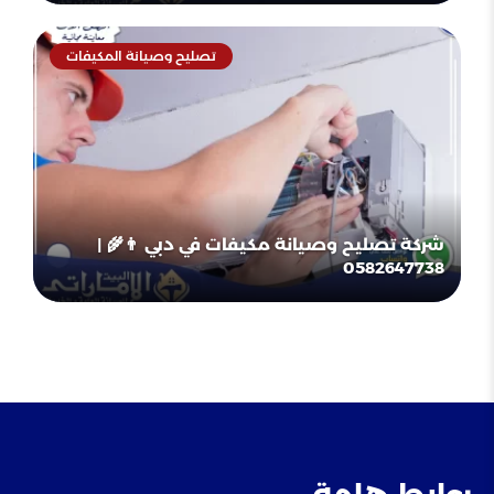
تصليح وصيانة المكيفات
شركة تصليح وصيانة مكيفات في دبي 👨‍🌾 |
0582647738
روابط هامة