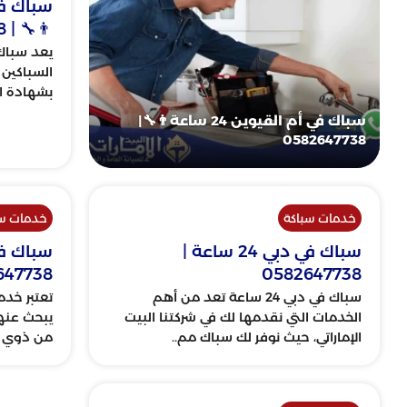
👨‍🔧 | 0582647738
يعد سباك 
السباكين 
بشهادة ال
سباك في أم القيوين 24 ساعة👨‍🔧|
0582647738
خدمات سباكة
خدمات سب
سباك في دبي 24 ساعة |
647738
0582647738
سباك في دبي 24 ساعة تعد من أهم
تعتبر خدم
الخدمات التي نقدمها لك في شركتنا البيت
يبحث عنها
الإماراتي، حيث نوفر لك سباك مم..
من ذوي ال