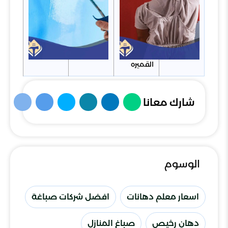
رأس
الخيمة
في حي
بحيره
القميره
شارك معانا
الوسوم
اسعار معلم دهانات
افضل شركات صباغة
دهان رخيص
صباغ المنازل