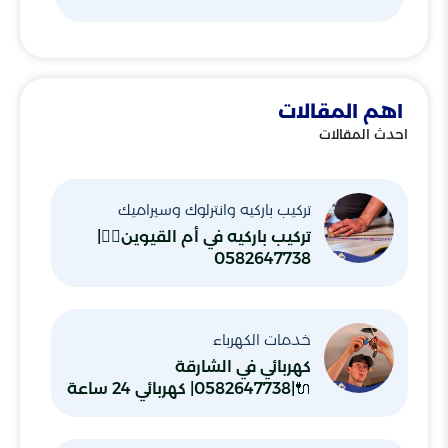
اهم المقالات
احدث المقالات
تركيب باركيه وانترلوك وسيراميك
تركيب باركيه في أم القيوين👷‍♂️|
0582647738
خدمات الكهرباء
كهربائي في الشارقة
🔌|0582647738| كهربائي 24 ساعة