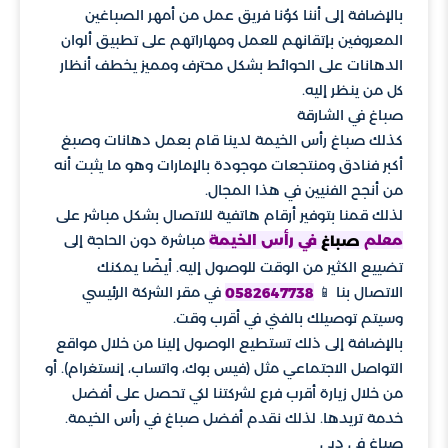
بالإضافة إلى أننا كوُنا فريق عمل من أمهر الصباغين
المعروفين بإتقانهم للعمل ومهاراتهم على تطبيق ألوان
الدهانات على الحوائط بشكل محترف ومميز يخطف أنظار
كل من ينظر إليه.
صباغ في الشارقة
كذلك صباغ رأس الخيمة لدينا قام بعمل دهانات وصبغ
أكبر فنادق ومنتجعات موجودة بالإمارات وهو ما يثبت أنه
من أنجح الفنيين في هذا المجال.
لذلك قمنا بتوفير أرقام هاتفية للاتصال بشكل مباشر على
مباشرة دون الحاجة إلى
معلم
في رأس الخيمة
صباغ
تضييع الكثير من الوقت للوصول إليه. أيضًا يمكنك
الاتصال بنا 📱
في مقر الشركة الرئيسي
0582647738
وسيتم توصيلك بالفني في أقرب وقت.
بالإضافة إلى ذلك تستطيع الوصول إلينا من خلال مواقع
التواصل الاجتماعي مثل (فيس بوك، واتساب، إنستغرام). أو
من خلال زيارة أقرب فرع لشركتنا لكي تحصل على أفضل
خدمة تريدها. لذلك نقدم أفضل صباغ في رأس الخيمة.
صباغ في دبي