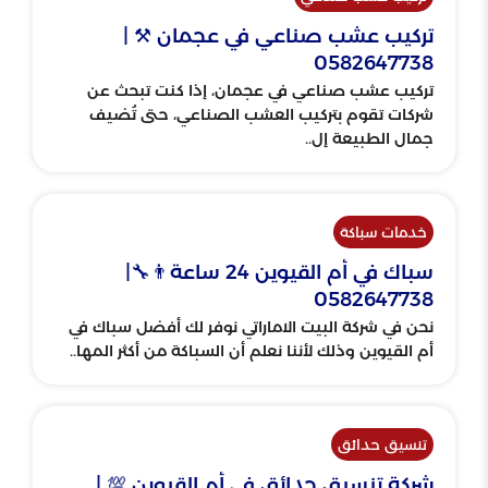
تركيب عشب صناعي في عجمان ⚒ |
0582647738
تركيب عشب صناعي في عجمان، إذا كنت تبحث عن
شركات تقوم بتركيب العشب الصناعي، حتى تُضيف
جمال الطبيعة إل..
خدمات سباكة
سباك في أم القيوين 24 ساعة👨‍🔧|
0582647738
نحن في شركة البيت الاماراتي نوفر لك أفضل سباك في
أم القيوين وذلك لأننا نعلم أن السباكة من أكثر المها..
تنسيق حدائق
شركة تنسيق حدائق في أم القيوين 💯 |