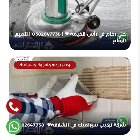
جلي رخام في رأس الخيمة ⚒ | 0582647738 | تلميع
الرخام
تركيب باركيه وانترلوك وسيراميك
شركة تركيب سيراميك في الشارقة⚒️| 0582647738