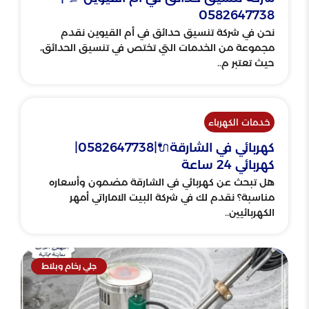
0582647738
نحن في شركة تنسيق حدائق في أم القيوين نقدم
مجموعة من الخدمات التي تختص في تنسيق الحدائق،
حيث تعتبر م..
خدمات الكهرباء
كهربائي في الشارقة🔌|0582647738|
كهربائي 24 ساعة
هل تبحث عن كهربائي في الشارقة مضمون وأسعاره
مناسبة؟ نقدم لك في شركة البيت الاماراتي أمهر
الكهربائيين..
جلي رخام وبلاط