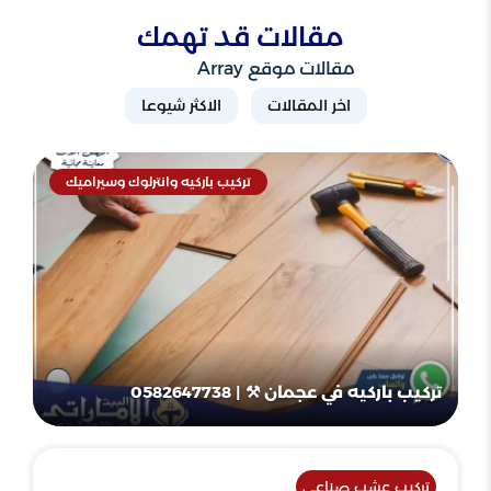
مقالات قد تهمك
مقالات موقع Array
اخر المقالات
الاكثر شيوعا
تركيب باركيه وانترلوك وسيراميك
تركيب باركيه في عجمان ⚒ | 0582647738
تركيب عشب صناعي