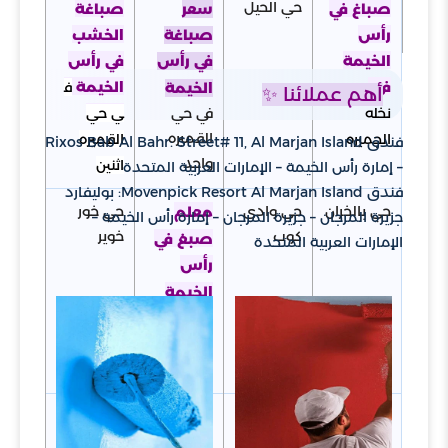
حي الحيل
صباغ في
صباغة
سعر
رأس
الخشب
صباغة
الخيمة
في رأس
في رأس
حي
في
الخيمة
ف
الخيمة
أهم عملائنا ✨
في حي
نخله
ي حي
القميره
الجميره
القميره
فندق ‪Rixos Bab Al Bahr‬: Street# 11, Al Marjan Island
واحد
اثنين
– إمارة رأس الخيمة – الإمارات العربية المتحدة
فندق ‪Movenpick Resort Al Marjan Island‬: بوليفارد
حي بالخران
حي وادي
حي خور
معلم
جزيرة المرجان – جزيرة المرجان – إمارة رأس الخيمة –
كوب
خوير
صبغ في
الإمارات العربية المتحدة
رأس
الخيمة
في حي
نخله
الجميره
حي
حي غليلة
حي
فني
النصلة
الشريشة
صباغ
في