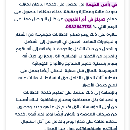
لكي تحصل على خدمة الدهان لمنزلك
في رأس الخيمة
بجودة عالية وممتازة ودقيقة. كذلك يمكنك الحصول على
معلم
من خلال التواصل معنا على
صباغ في أم القيوين
الرقم الآتي 📞
.
0582647738
علاوًة على ذلك يوفر معلم الدهانات مجموعة من الأفكار
والديكورات لتساعد العميل في الوصول إلى الأفضل
والأجمل من حيث الشكل والجودة. بالإضافة إلى أنه يقوم
بالعديد من الخطوات الإضافية التي يتميز بها حيث أنه
يقوم بتغطية جميع المفاتيح والألواح الكهربائية
الموجودة بالمنزل قبل عملية الدهان. أيضًا يعمل على
تغطية أثاث المنزل بالكامل حتى لا تسقط الدهانات عليه
لمنع حدوث الأضرار.
بالإضافة إلى ذلك نعتمد على تقديم خدمة الدهانات
والصباغة بكل مصداقية وصدق وشفافية. لذلك أصبحنا
من أولي المؤسسات التي تقدم كل ما هو جديد وحصري
من صيحات الموضة والألوان. أيضًا نوفر لكم أقوي خدمة
عملاء متاحة على مدار اليوم بالكامل من أجل استقبال
أسالتكم واستفساراتكم حول هذا المجال.