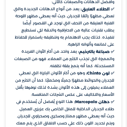
وأفضل الدهانات والصبغات كالآتي:
يعد من أنواع الدهانات الجديدة والتي
✅ الطلاء العتيق:
تعطي مظهرًا رائعًا للجدران. حيث أنه يعطي مظهر اللوحة
الفنية العتيقة من التحف التي توجد في القصور. أيضًا
يطلب تقنيات عالية من الاحترافية والدقة لكي نستطيع
تنفيذه. كذلك يجب الاهتمام به وتنظيفه باستمرار للحفاظ
على لمانعه وألوانه الزاهية.
يعد واحد من أكثر الأوان الفريدة
✅ صباغة بالترخيم:
والمميزة التي تجذب الكثير من العملاء. فهو من الصبغات
المستحدثة، كما أنه يتميز بقلة تكلفته.
وهو من أكثر الألوان البارزة التي تعطي
✅ لون Chinto:
للجدران والحوائط مظهرًا جميلًا ومخمليًا. كما أن الكثير من
العملاء يميلون إلى هذه الألوان بشدة لذلك نوفرها بأقل
الأسعار والتكاليف على عكس الشركات المنافسة.
هذا النوع يُفضل أن يُستخدم في
✅ دهان Marcopolo:
طلاء الجدران الداخلية للمنزل الخاص بك عزيزي العميل.
حيث أنه يعطي مظهر ممتاز وصخري وصحراوي للجدران.
ويتم تحديد اللون ذلك علي حسب الاتفاق الذي يتم معك