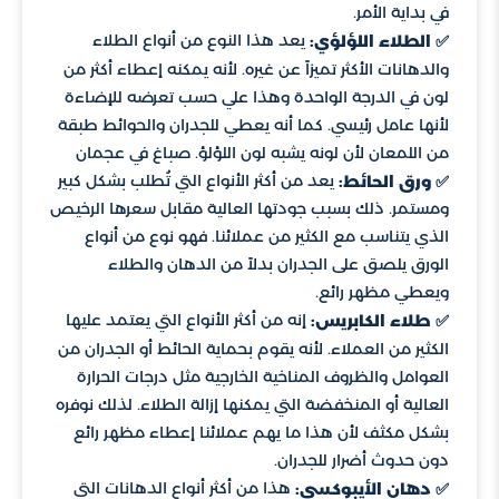
في بداية الأمر.
يعد هذا النوع من أنواع الطلاء
✅ الطلاء اللؤلؤي:
والدهانات الأكثر تميزاً عن غيره. لأنه يمكنه إعطاء أكثر من
لون في الدرجة الواحدة وهذا علي حسب تعرضه للإضاءة
لأنها عامل رئيسي. كما أنه يعطي للجدران والحوائط طبقة
من اللمعان لأن لونه يشبه لون اللؤلؤ. صباغ في عجمان
يعد من أكثر الأنواع التي تُطلب بشكل كبير
✅ ورق الحائط:
ومستمر. ذلك بسبب جودتها العالية مقابل سعرها الرخيص
الذي يتناسب مع الكثير من عملائنا. فهو نوع من أنواع
الورق يلصق على الجدران بدلاً من الدهان والطلاء
ويعطي مظهر رائع.
إنه من أكثر الأنواع التي يعتمد عليها
✅ طلاء الكابريس:
الكثير من العملاء. لأنه يقوم بحماية الحائط أو الجدران من
العوامل والظروف المناخية الخارجية مثل درجات الحرارة
العالية أو المنخفضة التي يمكنها إزالة الطلاء. لذلك نوفره
بشكل مكثف لأن هذا ما يهم عملائنا إعطاء مظهر رائع
دون حدوث أضرار للجدران.
هذا من أكثر أنواع الدهانات التي
✅ دهان الأيبوكسي: