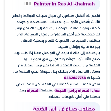
👷🏼‍♂️
Painter in Ras Al Khaimah
نقدم لك أفضل صباغين في مجال صباغة الحوائط وقطع
الأثاث بأفضل الأدوات والمعدات المستخدمة، وبجودة
خامات ومواد عالية الجودة. بالإضافة إلى ذلك نحن نوفر
لك مجموعة من أمهر العاملين في مجال الصباغة، التي
يمتلكون العديد من التدريبات للقيام بعملية الدهان
بجودة عالية وبإتقان شديد.
بالإضافة إلى ذلك لا تتردد في التواصل معنا إذا كنت تريد
صبغ الأثاث أو الحوائط وتحتاج إلي فني يقوم بانتهاء
الخدمة في الوقت المحدد له. لذا نحن نوفر العديد من
وسائل التواصل التي يمكنك بكل سهولة طلب الخدمة من
خلالها ☎️
0582647738
فنحن قدمنا بتقديم خدماتنا في العديد من المحلات في
بمنطقة
وقد
مول الحمراء براس الخيمة
الحمراء
حصلنا علي أعلي تقييمات للعملاء.
مطلوب صباغ في رأس الخيمة