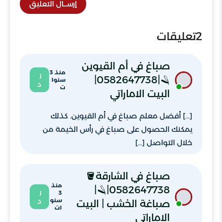
إرســال التعليق
2
تعليقات
صباغ في أم القيوين
منذ 3
ر
🪒|0582647738|
سنوا
د
ت
البيت الاماراتي
[…] أفضل معلم صباغ في أم القيوين. كذلك
يمكنك الحصول على صباغ في رأس الخيمة من
خلال التواصل […]
صباغ في الشارقة🪣
منذ
🪒|0582647738|
ر
3
سنو
د
صباغة الخشب | البيت
ات
الاماراتي