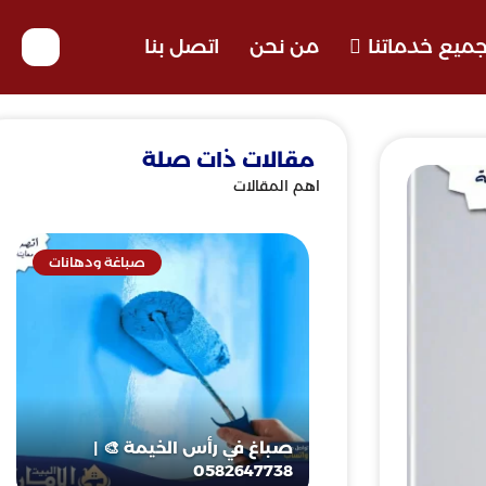
ميع خدماتنا
من نحن
اتصل بنا
مقالات ذات صلة
اهم المقالات
صباغة ودهانات
صباغ في رأس الخيمة 🎨 |
0582647738