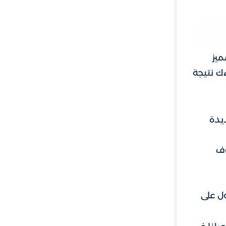
ميز
ك نتيجة
يدة
وف
ول على