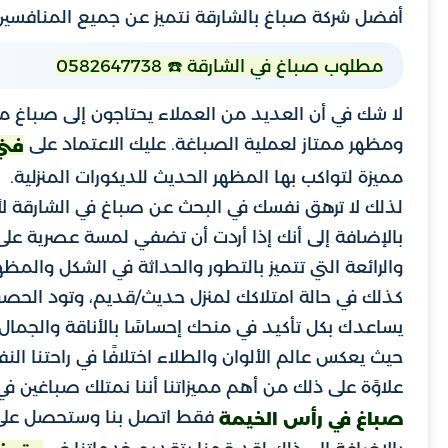
أفضل شركة صباغ بالشارقة نتميز عن جميع المنافسين
مطلوب صباغ في الشارقة ☎️ 0582647738
لا شك في أن العديد من العملاء يحتاجون إلى صباغ
ومظهر ممتاز لعملية الصباغة. عليك الاعتماد على
فني
مميزة لتواكب بها المظهر الحديث للديكورات المنزلية.
لذلك لا ترهق نفسك في البحث عن صباغ في الشارقة لأنن
بالإضافة إلى أنك إذا أردت أن تضفي لمسة عصرية عل
والرائعة التي تتميز بالتطور والحداثة في الشكل والمظه
كذلك في حالة امتلاكك لمنزل حديث/قديم، وتود الحص
يساعدك بكل تأكيد في منحك إحساسًا بالأناقة والجمال و
حيث يعكس عالم الألوان والطلاء اختلافًا في راحتنا ال
علاوًة على ذلك من أهم مميزاتنا أننا نمتلك صباغين في
فقط اتصل بنا وستحصل على
صباغ في رأس الخيمة