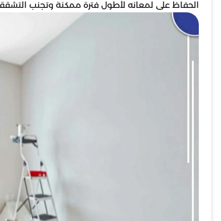
الحفاظ على لمعانه لأطول فترة ممكنة وتجنب التشقق