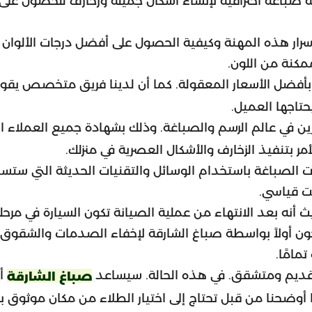
دمة صباغة احترافية لإنشاء أشكال جميلة وزخارف للحصول عل
سرار هذه المهنة وكيفية الحصول على أفضل درجات الألوان
مكنة من اللون.
أفضل الأسعار المعقولة. كما أن لدينا فريق متخصص يقوم
حتاجها العميل.
ين في عالم الرسم والصباغة. وذلك بشهادة جميع العملاء ا
مر بتنفيذ الزخارف والأشكال العصرية في منزلك.
ات الصباغة باستخدام الوسائل والتقنيات الحديثة التي ستسا
ت قياسي.
أنه بعد الانتهاء من عملية الصيانة تكون السيارة في مرحل
ون أولاً بواسطة صباغ الشارقة لإخفاء الصدمات والشقوق 
مامًا.
ح قديم ومتشقق. في هذه الحالة. سيساعد
أي
صباغ الشارقة
ا أوضحنا من قبل تحتاج إلى اختيار الطلاء من مكان موثوق ب