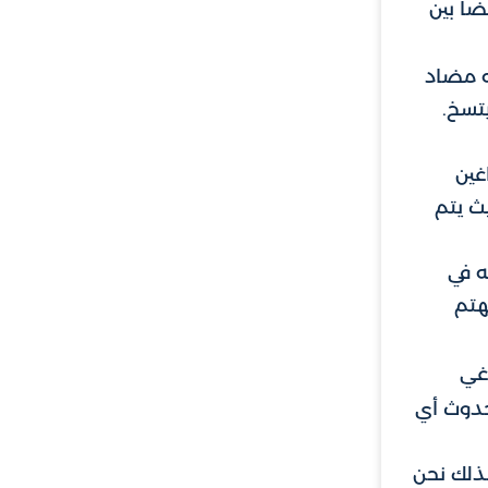
ًا بين
نه مضاد
تسخ.
غين
ث يتم
ه في
يهتم
اغي
 حدوث أي
لذلك نحن