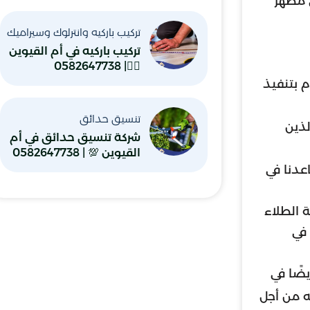
ى مظهر
تركيب باركيه وانترلوك وسيراميك
تركيب باركيه في أم القيوين
👷‍♂️| 0582647738
 بتنفيذ
تنسيق حدائق
لذين
شركة تنسيق حدائق في أم
القيوين 💯 | 0582647738
عدنا في
ة الطلاء
في
ضًا في
ه من أجل