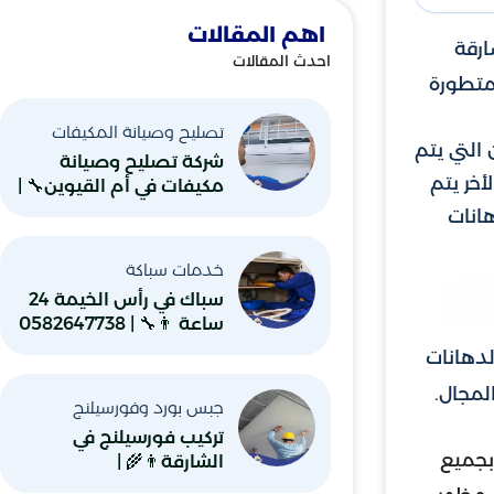
اهم المقالات
ارقة
احدث المقالات
 متطورة
تصليح وصيانة المكيفات
التي يتم
شركة تصليح وصيانة
خر يتم
مكيفات في أم القيوين🔧 |
0582647738
انات
خدمات سباكة
سباك في رأس الخيمة 24
ساعة 👨‍🔧 | 0582647738
لدهانات
لمجال.
جبس بورد وفورسيلنج
تركيب فورسيلنج في
بجميع
الشارقة👨‍🌾 |
0582647738