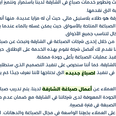
 وتطوير خدمات صباغ في الشارقة لدينا باستمرار. ونتميز أيض
ة التي نقدمها.
ة هو طلاء بلاستيكي مائي. حيث أن له مزايا عديدة. منها أ
لصباغة المتاحة بالأسواق. حيث يمكن غسله بالماء عندما ي
كال لتناسب جميع الأذواق.
لك من خلال إحدى شركات الصباغة في الشارقة وتبحث عن صبا
ا نقدم لك أفضل شركة تقوم بهذه الخدمة على الإطلاق. حي
فيذ عمليات الصباغة بأعلى جودة ممكنة.
الشارقة، كما أننا سنحرص على تنفيذ التصميم الذي ستطلب
 في تنفيذ
التي تحتاجها لأننا نعرف جيدًا كم 
اصباغ جديده
لعملاء عن
لدينا، يتم تدريب صب
أعمال صباغة الشارقة
ء بالجودة المعروفة لدى شركاتنا في الشارقة مع ضمان عدم
 الصبغة في فترة قصيرة.
 على العملاء بخبرتنا الواسعة في مجال الصباغة والدهانات. 