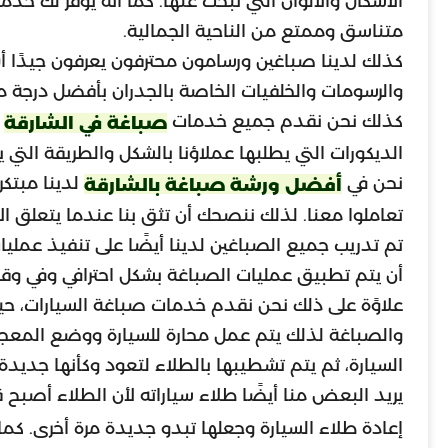
الأشكال والألوان التي تبحث عنها. كما أنه يوفر لك خ
متناسق وممتع من الناحية الجمالية.
كذلك لدينا صباغين ورسامون محترفون يعرفون جيدًا أ
والرسومات والخلفيات الخاصة بالجدران بأفضل درجة م
كذلك نحن نقدم جميع خدمات
ب
صباغة في الشارقة
الديكورات التي يطلبها عملاؤنا بالشكل والطريقة التي ي
نحن في
لدينا مبتكر
أفضل ورشة صباغة بالشارقة
تعاملوا معنا. لذلك ننصحك أن تثق بنا عندما يتعلق الأ
تم تدريب جميع الصباغين لدينا أيضًا على تنفيذ عملي
أن يتم تطبيق عمليات الصباغة بشكل احترافي وفي وق
علاوًة على ذلك نحن نقدم خدمات صباغة السيارات، حيث 
والصباغة لذلك يتم عمل محارة للسيارة ووضع المعج
السيارة، ثم يتم تشطيبها بالطلاء لتعود وكأنها جديدة ت
يريد البعض منا أيضًا طلاء سياراته لأن الطلاء أصب
إعادة طلاء السيارة وجعلها تبدو جديدة مرة أخرى. كم