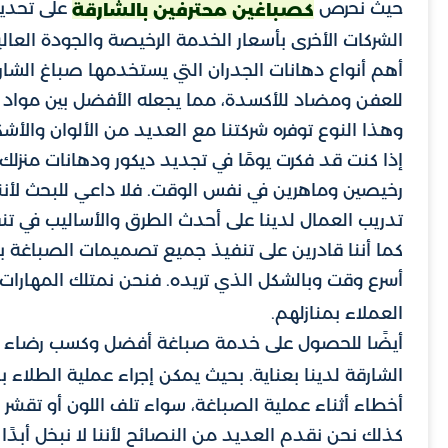
حيث نحرص
على تحديث
كصباغين محترفين بالشارقة
الشركات الأخرى بأسعار الخدمة الرخيصة والجودة العالي
أهم أنواع دهانات الجدران التي يستخدمها صباغ الشارق
للعفن ومضاد للأكسدة، مما يجعله الأفضل بين مواد ا
وهذا النوع توفره شركتنا مع العديد من الألوان والأش
إذا كنت قد فكرت يومًا في تجديد ديكور ودهانات منز
رخيصين وماهرين في نفس الوقت. فلا داعي للبحث لأنن
تدريب العمال لدينا على أحدث الطرق والأساليب في تن
كما أننا قادرين على تنفيذ جميع تصميمات الصباغة ب
أسرع وقت وبالشكل الذي تريده. فنحن نمتلك المهارات
العملاء بمنازلهم.
أيضًا للحصول على خدمة صباغة أفضل وكسب رضاء ا
الشارقة لدينا بعناية. بحيث يمكن إجراء عملية الطلا
أخطاء أثناء عملية الصباغة، سواء تلف اللون أو تقشر
كذلك نحن نقدم العديد من النصائح لأننا لا نبخل أبدًا