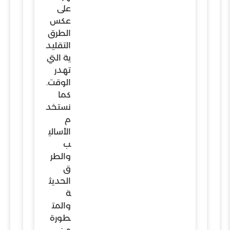
على
عكس
الطرق
التقليد
ية التي
تهدر
الوقت.
كما
نستخد
م
الأسالي
ب
والطر
ق
الحديث
ة
والمت
طورة