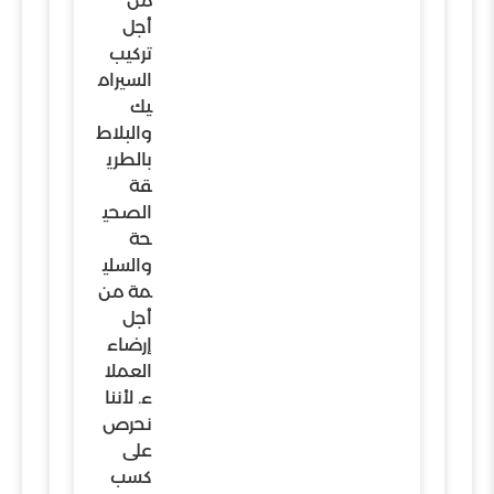
من
أجل
تركيب
السيرام
يك
والبلاط
بالطري
قة
الصحي
حة
والسلي
مة من
أجل
إرضاء
العملا
ء. لأننا
نحرص
على
كسب