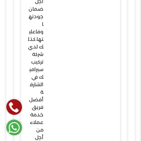
أجل
ضمان
جودته
ا
وفاعلي
تها.كذل
ك لدي
شركة
تركيب
سيرامي
ك في
الشارق
ة
أفضل
فريق
خدمة
عملاء
من
أجل