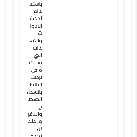
باستخ
دام
أحدث
الأدوا
ت
والمع
دات
التي
تستخد
م في
تركيب
البلاط
بالشكل
الصحي
ح
والدقي
ق ذلك
لن
تجده