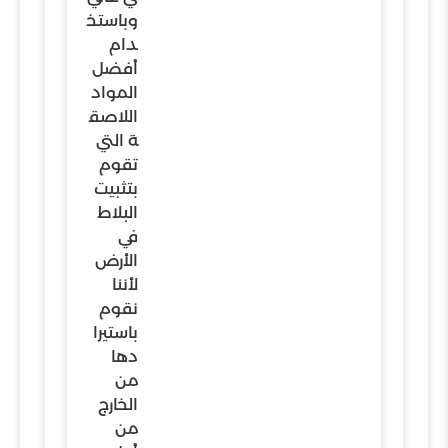
وباستخ
دام
أفضل
المواد
اللاصق
ة التي
تقوم
بتثبيت
البلاط
في
الأرض
لأننا
نقوم
باستيرا
دها
من
الخارج
من