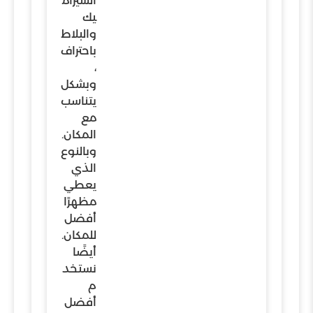
السيرام
يك
والبلاط
باحتراف
،
وبشكل
يتناسب
مع
المكان.
وبالنوع
الذي
يعطي
مظهرًا
أفضل
للمكان.
أيضًا
نستخد
م
أفضل