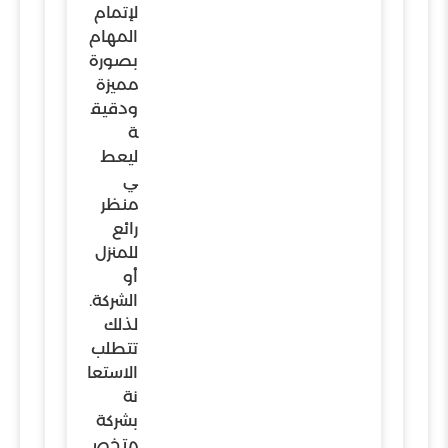
لإتمام
المهام
بصورة
مميزة
ودقيق
ة
ليعط
ي
منظر
رائع
للمنزل
أو
الشركة.
لذلك
تتطلب
الاستعا
نة
بشركة
متخص