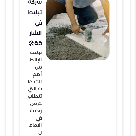
شركة
تبليط
في
الشار
قة🛠️
تركيب
البلاط
من
أهم
الخدما
ت التي
تتطلب
حرص
ودقة
في
التعام
ل