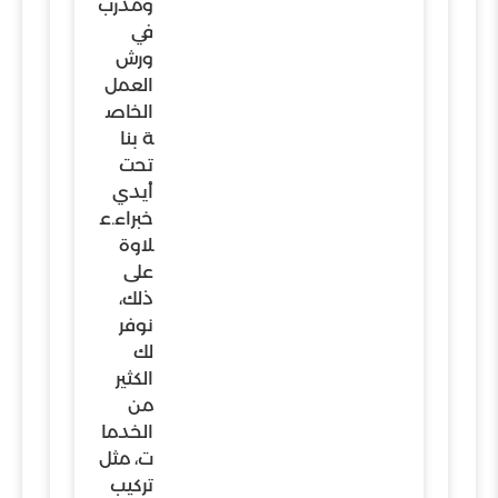
ومدرب
في
ورش
العمل
الخاص
ة بنا
تحت
أيدي
خبراء.ع
لاوة
على
ذلك،
نوفر
لك
الكثير
من
الخدما
ت، مثل
تركيب