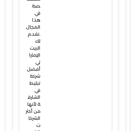
صة
في
هذا
المجال
.نقدم
لك
البيت
الإمارا
تي
أفضل
شركة
تبليط
في
الشارق
ة لأنها
من أكثر
الشركا
ت