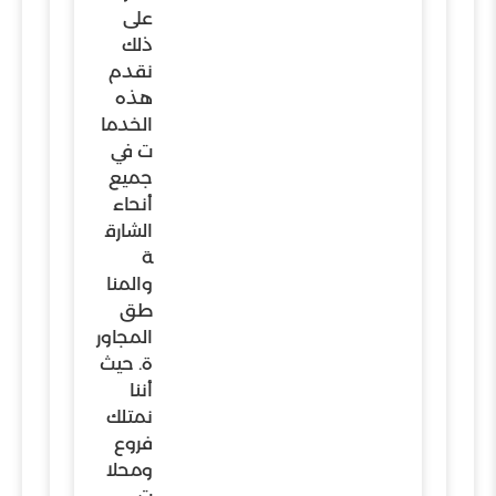
على
ذلك
نقدم
هذه
الخدما
ت في
جميع
أنحاء
الشارق
ة
والمنا
طق
المجاور
ة. حيث
أننا
نمتلك
فروع
ومحلا