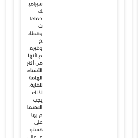
سيرامي
ك
حماما
ت
ومطاب
خ
وغيره
م لأنها
من أكثر
الأشياء
الهامة
للغاية.
لذلك
يجب
الاهتما
م بها
على
مستو
ي عالي