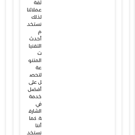
ثقة
عملائنا
لذلك
نستخد
م
أحدث
التقنيا
ت
المتنو
عة
لتحص
ل على
أفضل
خدمة
في
الشارق
ة. كما
أننا
نستخد