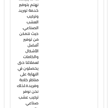
نهتم بتوفير
خدمة توريد
وتركيب
العشب
الصناعي،
حيث نتمكن
من توفير
أفضل
الأشكال
والخامات
لعملائنا حتى
يحصلون في
النهاية على
مناظر خلابة
وفريدة.لذلك
نحن نوفر
تركيب عشب
صناعي