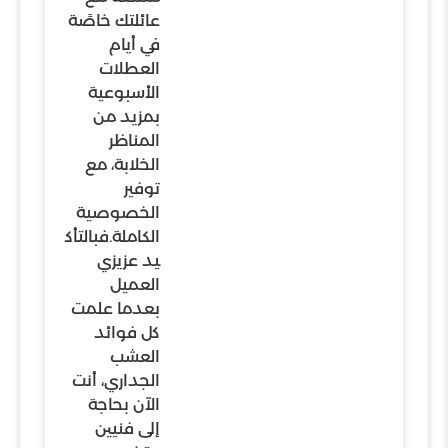
عائلتك خاصًة
في أيام
العطلات
الأسبوعية
بمزيد من
المناظر
الخلابة، مع
توفير
الخصوصية
الكاملة.فبالتأك
يد عزيزي
العميل
بعدما علمت
كل فوائد
العشب
الجداري، أنت
الآن بحاجة
إلى فنيين