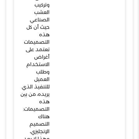
وتركيب
العشب
الصناعي
حيث أن كل
هذه
التصميمات
تعتمد على
أغراض
الاستخدام
وطلب
العميل
للتنفيذ الذي
يريده، من بين
هذه
التصميمات:
هناك
التصميم
الإنجليزي،
وهذا لا يعد