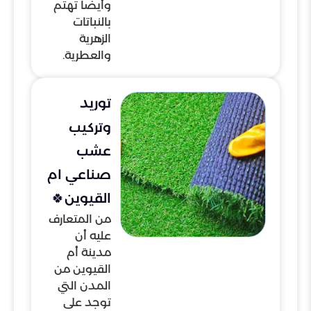
وأيضًا تهتم
بالنباتات
الزهرية
والعطرية.
توريد
وتركيب
عشب
صناعي ام
القيوين🍀
من المتعارف
عليه أن
مدينة أم
القيوين من
المدن التي
توجد على