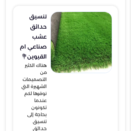
تنسيق
حدائق
عشب
صناعي ام
القيوين💐
هناك الكثير
من
التصميمات
الشهيرة التي
نوفرها لكم
عندما
تكونون
بحاجة إلى
تنسيق
حدائق