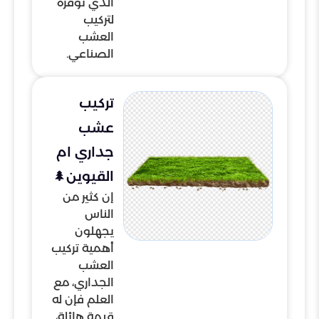
الذي نوفره
لتركيب
العشب
الصناعي.
تركيب
عشب
جداري ام
القيوين🌲
إن كثير من
الناس
يجهلون
أهمية تركيب
العشب
الجداري، مع
العلم فإن له
قيمة هائلة،