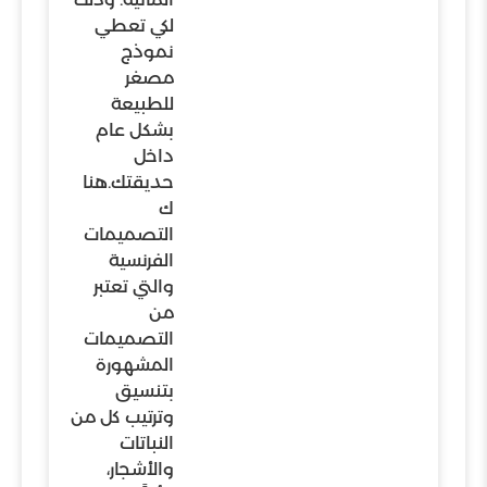
لكي تعطي
نموذج
مصغر
للطبيعة
بشكل عام
داخل
حديقتك.هنا
ك
التصميمات
الفرنسية
والتي تعتبر
من
التصميمات
المشهورة
بتنسيق
وترتيب كل من
النباتات
والأشجار،