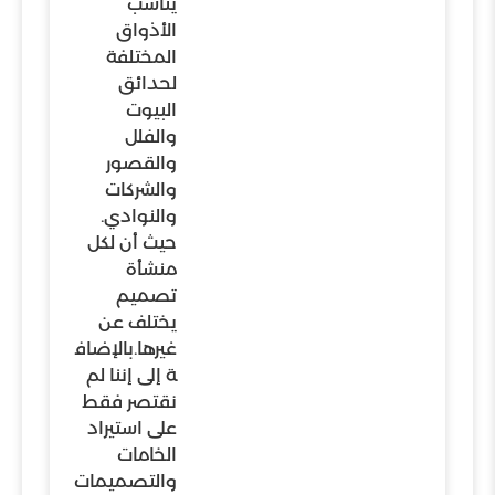
يناسب
الأذواق
المختلفة
لحدائق
البيوت
والفلل
والقصور
والشركات
والنوادي.
حيث أن لكل
منشأة
تصميم
يختلف عن
غيرها.بالإضاف
ة إلى إننا لم
نقتصر فقط
على استيراد
الخامات
والتصميمات