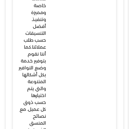
خاصة
ومميزة
وتنفيذ
أفضل
التنسيقات
حسب طلب
عملائنا.كما
أننا نقوم
بتوفير خدمة
وضع النوافير
بكل أشكالها
المتنوعة
والتي يتم
اختيارها
حسب ذوق
كل عميل. مع
نصائح
المنسق