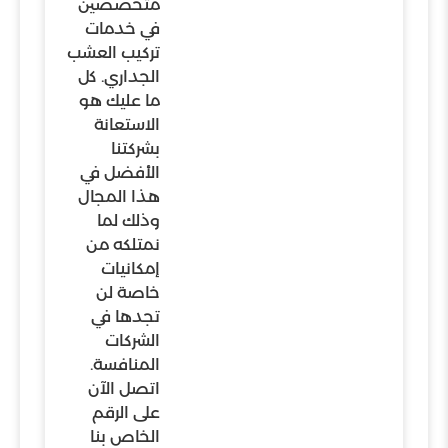
متخصصين
في خدمات
تركيب العشب
الجداري. كل
ما عليك هو
الاستعانة
بشركتنا
الأفضل في
هذا المجال
وذلك لما
نمتلكه من
إمكانيات
خاصة لن
تجدها في
الشركات
المنافسة.
اتصل الآن
على الرقم
الخاص بنا