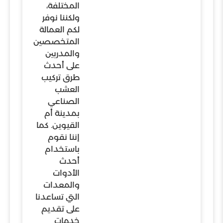
المختلفة،
ولكننا نوفر
لكم العمالة
المتخصصين
والمدربين
على أحدث
طرق تركيب
العشب
الصناعي
بمدينة أم
القيوين. كما
إننا نقوم
باستخدام
أحدث
الأدوات
والمعدات
التي تساعدنا
على تقديم
خدمات