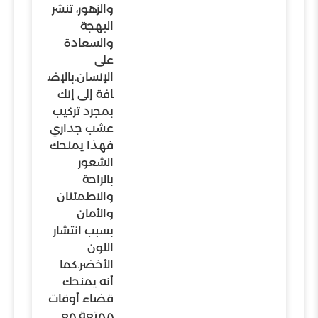
والزهور، تنشر
البهجة
والسعادة
على
الإنسان.بالإض
افة إلى إنك
بمجرد تركيب
عشب جداري
فهذا يمنحك
الشعور
بالراحة
والاطمئنان
والأمان
بسبب انتشار
اللون
الأخضر.كما
أنه يمنحك
قضاء أوقات
ممتعة مع