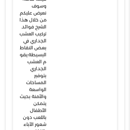
وسوف
نعرض عليكم
من خلال هذا
الشرح فوائد
تركيب العشب
الجداري في
بعض النقاط
البسيطة:يقو
م العشب
الجداري
بتوفير
المساحات
الواسعة
والآمنة بحيث
يتمكن
الأطفال
باللعب دون
شعور الآباء