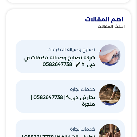
اهم المقالات
احدث المقالات
تصليح وصيانة المكيفات
شركة تصليح وصيانة مكيفات في
دبي 👨‍🌾 | 0582647738
خدمات نجارة
نجار في دبي🔨| 0582647738 |
منجرة
خدمات نجارة