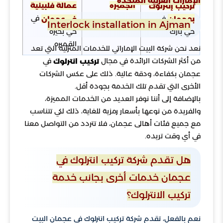
الإمارات العربية المتحدة
الجميره
عمالة فلبينية
تركيب إنترلوك
في
في
في عجمان
بعجمان
Interlock installation in Ajman
حي بحيره
حي بارك
القميره
نعد نحن شركة البيت الإماراتي للخدمات المنزلية التي تعد
من أكثر الشركات الرائدة في مجال
في
تركيب انترلوك
عجمان بكفاءة، ودقة عالية. ذلك على عكس الشركات
الأخرى التي تقدم تلك الخدمة بجودة أقل.
بالإضافة إلى أننا نوفر العديد من الخدمات المميزة،
والفريدة من نوعها بأسعار رمزية للغاية، ذلك لكي تتناسب
مع جميع فئات أهالى عجمان، فلا تتردد من التواصل معنا
في أي وقت تريده.
هل تقدم شركة تركيب انترلوك في
عجمان خدمات أخرى بجانب خدمة
تركيب الانترلوك؟
نعم بالفعل، تقدم شركة تركيب انترلوك في عجمان البيت