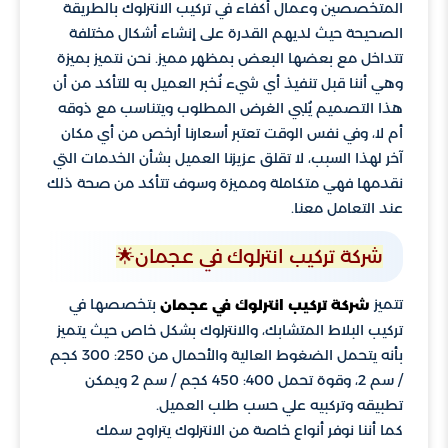
المتخصصين وعمال أكفاء في تركيب الانترلوك بالطريقة
الصحيحة حيث لديهم القدرة على إنشاء أشكال مختلفة
تتداخل مع بعضها البعض بمظهر مميز. نحن نتميز بميزة
وهي أننا قبل تنفيذ أي شيء نُخبر العميل به للتأكد من أن
هذا التصميم يُلبي الغرض المطلوب ويتناسب مع ذوقه
أم لا، وفي نفس الوقت تعتبر أسعارنا أرخص من أي مكان
آخر لهذا السبب، لا تقلق عزيزنا العميل بشأن الخدمات التي
نقدمها فهي متكاملة ومميزة وسوف تتأكد من صحة ذلك
عند التعامل معنا.
شركة تركيب انترلوك في عجمان🌟
تتميز
بتخصصها في
شركة تركيب انترلوك في عجمان
تركيب البلاط المتشابك، والانترلوك بشكل خاص حيث يتميز
بأنه يتحمل الضغوط العالية والأحمال من 250: 300 كجم
/ سم 2، وقوة تحمل 400: 450 كجم / سم 2 ويمكن
تطبيقه وتركبيه علي حسب طلب العميل.
كما أننا نوفر أنواع خاصة من الانترلوك يتراوح سمك