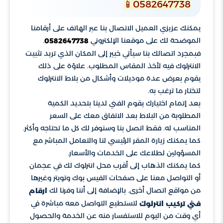
0582647738📱
يمكنك عزيزي العميل الاتصال بنا عبر الهاتف على أرقامنا
الموضحة لك على موقعنا الإلكتروني
.
0582647738
فبمجرد اتصالك بنا سيأتي خبير إلى المكان الذي تريد تثبيت
الانترلوك فيه لأخذ المقاس المطلوب. علاوًة على ذلك
يقوم بعرض عدة موديلات وأشكال من بلاط الانترلوك
لتختار ما ترغب به.
بعد إتمام اختيارك يقوم الفني لدينا بتحديد الكمية
المطلوبة من البلاط بعد الاتفاق معك على السعر
المناسب له. فقط اتصل بنا وسنوفر لك كل ما تحتاجه وأكثر.
كما يمكنك زيارة المقر الرئيسي لنا والتعامل المباشر مع
المسؤولين لطلاعك على الخدمات والأسعار.
كما يمكنك الذهاب إلى أقرب محل انترلوك لك في عجمان
أو التواصل معنا على صفحات الفيس بوك وتويتر وغيرها
من مواقع اتصال أخرى. بالإضافة إلى أننا وفرنا لك
ارقام
لتستطيع التواصل معه مباشرة في
فني تركيب انترلوك
أي وقت من اليوم للاستفسار منه عن الخدمة والحصول