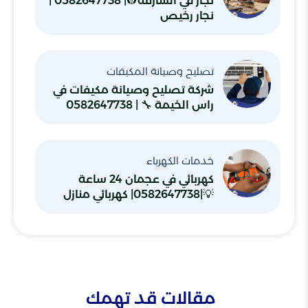
نجار في الشارقة👷| 0582647738 |
نجار رخيص
تصليح وصيانة المكيفات
شركة تصليح وصيانة مكيفات في
راس الخيمة 🔧 | 0582647738
خدمات الكهرباء
كهربائي في عجمان 24 ساعة
💡|0582647738| كهربائي منازل
مقالات قد تهمك