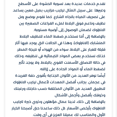
نقدم خدمات عديدة بعد تسوية الحشوة على الأسطح
وغيرها. على سبيل المثال تركيب مزاريب بميل معين يساعد
على تصريف المياه باتجاه الشارع. كما نقوم بوضع رمل
نظيف وناعم فوق البلاط لملء الفراغات الصغيرة بين
الانترلوك لضمان الوصول إلى أرضية مستوية.
بالإضافة إلى أننا نستخدم ضغط الماء لتنظيف البلاط
المتشابك (الانترلوك)، وهذا في الحالات التي يوجد فيها آثار
قليلة للغبار على البلاط، سواء من الهواء أو نتيجة المطر.
كذلك نستخدم بعض المواد الكيمائية في تنظيفه، وذلك
في حالة التصاق الأسمنت القوي بالبلاط، ولا يوجد تأثير
لضغط الماء أو المواد الحادة على إزالته.
أيضًا نوفر العديد من الألوان الجذابة بأقوى دقة الفريدة
في عجمان. بجانب أفضل المعدات لأعمال تركيب الانترلوك
لتطبيق العديد من الألوان المختلفة حسب حاجتك ورغبتك
وذوقك بأفضل وأجمل الأشكال.
بالإضافة إلى ذلك، لدينا عمال مؤهلون وذوي خبرة لتركيب
الانترلوك بأرخص الأسعار. كل ذلك ساعدنا حتى أصبحنا الخيار
الأول والمناسب لك عميلنا العزيز في أي وقت.