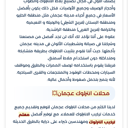
يُصنف الأول في مجال تصنيع بلاط الانترلوك والطوب
وأحجار الرصيف وجميع الأرضيات. فكل ذلك يكون بأفضل
الأسعار في جميع أحياء مدينة عجمان مثل منطقة الحليو
ومنطقة البستان (فريج الشرقي) والرميلة و النعيمية
والكرامة (فريج الغربي) منطقة الراشدية.
علاوة على أننا نؤكد لك أنك لن تجد أفضل من مصنعنا
وشركتنا في صيانة وتشطيبات الألوان في مدينه عجمان
بأكملها. حيث أننا نقوم بتثبيت الانترلوك بطريقة متشابكة
ومتداخلة دون استخدام ملاط أسمنتي.
فريقنا يقوم باستخدامه لرصف الممرات والطرق ومواقف
السيارات ومحطات الوقود والمنتجعات والقرى السياحية.
لأنه يتميز بتحمل ضغوط وأحمال عالية.
محلات انترلوك عجمان💥
لدينا الكثير من محلات انترلوك عجمان لتوفير وتقديم جميع
خدمات تركيب الانترلوك للعملاء. مع توفير أفضل
معلم
ومهندسين خبراء على دراية بالطرق الحديثة
تركيب انترلوك