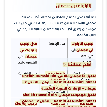
إنترلوك في عجمان
كما أنه يمكن لجميع القاطنين بمختلف أحياء مدينة
عجمان الاستفادة من خدمات الشركة. لذلك في حال كنت
من سكان إحدى أحياء مدينة عجمان التالية لا تتردد في
طلب الخدمة:
حي الباهية
تركيب إنترلوك
فني تركيب
في
في عجمان
إنترلوك في
حي نخله
بحي
عجمان
الجميره
القميره واحد
أهم عملائنا ✨
حي الصناعية
حي الراشدية
شركة
تركيب
فندق ذا عجمان بالاس: Sheikh Humaid Bin
القديمة
إنترلوك في
Rashid Al Nuaimi Street – الوان – النخيل 2 –
بحي
عجمان
عجمان – الإمارات العربية المتحدة
القميره اثنين
فندق فيرمونت عجمان: Sheikh Humaid Bin
Rashid Al Nuaimi Street – النخيل 2 – عجمان –
حي نخله
تركيب إنترلوك
سعر متر