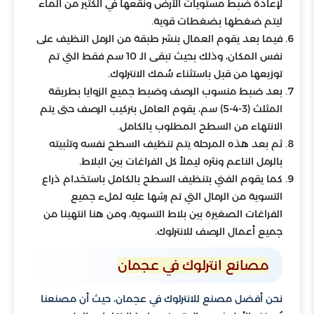
لإعادة ضبط مستويات الأرض ونقعها في الكثير من الماء
ليتم ضغطها بضغطات قوية.
فيما بعد يقوم العمال بنشر طبقة من الرمل النظيف على
نفس المكان، وذلك بحيث تبقى الـ 10 سم فقط التي تم
توزيعها من قبل باستثناء سُمك الانترلوك.
بعد ضبط منسوب الرصف وضبط جميع الزوايا بطريقة
المثلث (3-4-5) سم، يقوم العامل بتركيب الرصف حتى يتم
الانتهاء من السطح المطلوب بالكامل.
ثم بعد هذه المرحلة يتم تنظيف السطح نفسه وتثبيته
بالرمل الناعم ونثره ليملأ كل الفراغات بين البلاط.
كما يقوم الفني بتنظيف السطح بالكامل باستخدام ذراع
التسوية من الرمال التي تم رشها عليه لملء جميع
الفراغات الصغيرة بين بلاط التسوية، ومن هنا انتهينا من
جميع أعمال الرصف للانترلوك.
مصانع انترلوك في عجمان
نحن أفضل مصنع للانترلوك في عجمان، حيث أن مصنعنا