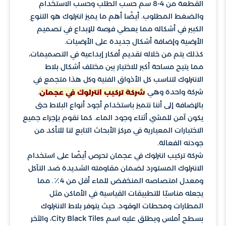
القطعة من 4-8 سم حسب الطلب وحسب الاستخدام
والضغط المطلوب. أيضًا أهم ما يميز انترلوك هو التنوع
الكبير في أشكاله مما يعطي فرصة للإبداع في تصميم
الأرضية وإضافة أشكال جديدة على الأرضيات.
كذلك يتم من خلاله تقديم أفكار إبداعية في التصميمات،
مما يتيح مساحة أكبر للاختيار بين مختلف أشكال بلاط
الانترلوك لتناسب كل الأذواق الفنية وكل هذا متجمع في
شركة واحدة وهي
.
شركة تركيب انترلوك في عجمان
بالإضافة إلى أننا نتميز باستخدام أجود أنواع البلاط حتى
يكون آمن للمشي أثناء وجود الماء. كما نقوم بإجراء جميع
الاختبارات المعيارية في مركز الأبحاث التابع لنا للتأكد من
جودته الفعالة.
شركة تركيب انترلوك في عجمان تحرص أيضًا على استخدام
الانترلوك المستورد لضمان مقاومته الشديدة ضد التآكل
ومعدل امتصاصه المنخفض للماء أقل من 4٪. مما
يجعله مناسبًا للتطبيقات القياسية في الأماكن مثل
المطارات ومحطات الوقود. حيث يتوفر بلاط الانترلوك
بسطح أملس ويطلق عليه اسم City Black Tiles، والآخر