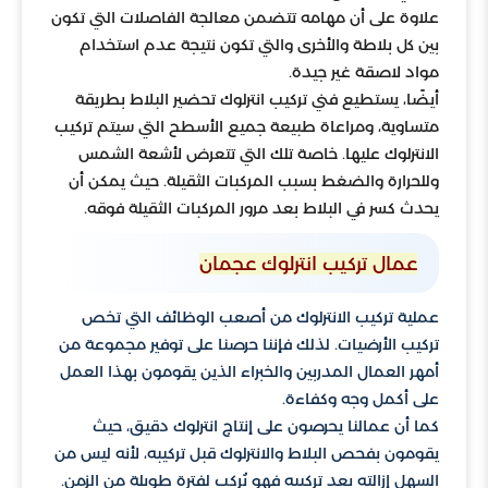
علاوة على أن مهامه تتضمن معالجة الفاصلات التي تكون
بين كل بلاطة والأخرى والتي تكون نتيجة عدم استخدام
مواد لاصقة غير جيدة.
أيضًا، يستطيع فني تركيب انترلوك تحضير البلاط بطريقة
متساوية، ومراعاة طبيعة جميع الأسطح التي سيتم تركيب
الانترلوك عليها. خاصة تلك التي تتعرض لأشعة الشمس
وللحرارة والضغط بسبب المركبات الثقيلة. حيث يمكن أن
يحدث كسر في البلاط بعد مرور المركبات الثقيلة فوقه.
عمال تركيب انترلوك عجمان
عملية تركيب الانترلوك من أصعب الوظائف التي تخص
تركيب الأرضيات. لذلك فإننا حرصنا على توفير مجموعة من
أمهر العمال المدربين والخبراء الذين يقومون بهذا العمل
على أكمل وجه وكفاءة.
كما أن عمالنا يحرصون على إنتاج انترلوك دقيق، حيث
يقومون بفحص البلاط والانترلوك قبل تركيبه، لأنه ليس من
السهل إزالته بعد تركيبه فهو يُركب لفترة طويلة من الزمن.