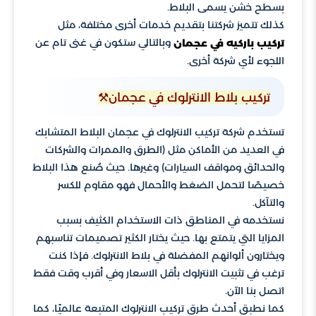
بسطح خشن يسمى البلاط.
كذلك تتميز شركتنا بتقديم خدمات أخرى مختلفة، مثل
وبالتالي ستكون في غنى تام عن
تركيب باركيه في عجمان
اللجوء لأي شركة أخرى.
تركيب بلاط الانترلوك في عجمان⚒️
تستخدم شركة تركيب الانترلوك في عجمان البلاط المتشابك
في العديد من الأماكن مثل (الطرق والممرات والشركات
والحدائق ومواقف السيارات) وغيرها. حيث صُنع هذا البلاط
خصيصًا لتحمل الضغط والأحمال فهو مقاوم للكسر
والتآكل.
نستخدمه في المناطق ذات الاستخدام الكثيف بسبب
المزايا التي يتمتع بها. حيث يختار الكثير تصميمات تناسبهم
ويختارون ألوانهم المفضلة في بلاط الانترلوك. فإذا كنت
ترغب في تثبيت الانترلوك بأقل الاسعار وفي أقرب وقت فقط
اتصل بنا الآن.
كما نطبق أحدث طرق تركيب الانترلوك المتبعة عالميًا، كما